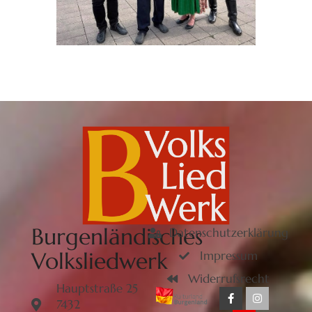
Burgenländisches
Datenschutzerklärung
Volksliedwerk
Impressum
Widerrufsrecht
Hauptstraße 25
7432