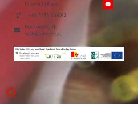
Oberschützen
+43 3353 616012
buero@bgld-
volksliedwerk.at