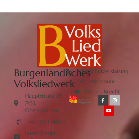
Burgenländisches
Datenschutzerklärung
Volksliedwerk
Impressum
Widerrufsrecht
Hauptstraße 25
7432
Oberschützen
+43 3353 616012
buero@bgld-