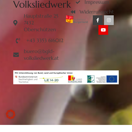
Volksliedwerk
Impressum
Widerrufsrecht
Hauptstraße 25
7432
Oberschützen
+43 3353 616012
buero@bgld-
volksliedwerk.at