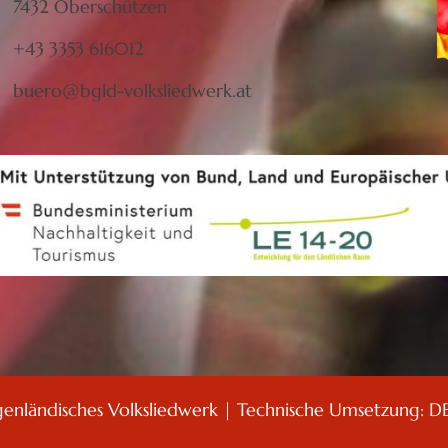
7432 Oberschützen
+43 3353 616012
buero@bgld-volksliedwerk.at
genländisches Volksliedwerk | Technische Umsetzung:
D