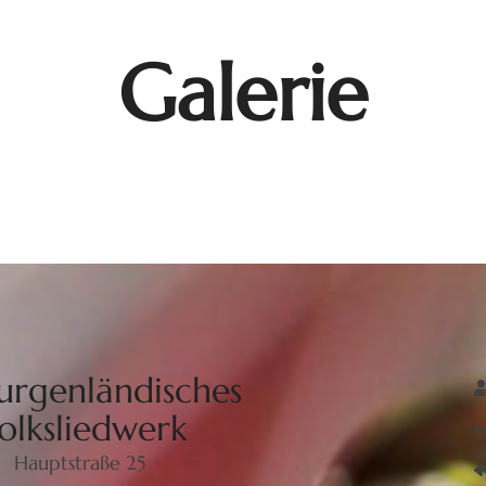
Galerie
urgenländisches
olksliedwerk
Hauptstraße 25