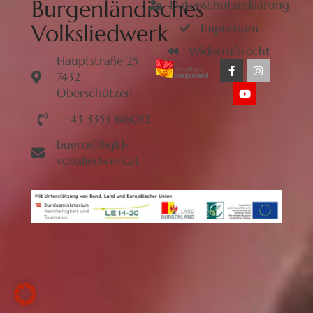
Burgenländisches
Datenschutzerklärung
Volksliedwerk
Impressum
Widerrufsrecht
Hauptstraße 25
7432
Oberschützen
+43 3353 616012
buero@bgld-
volksliedwerk.at