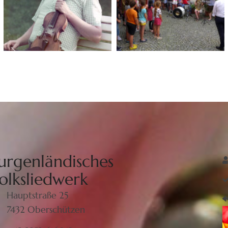
urgenländisches
olksliedwerk
Hauptstraße 25
7432 Oberschützen