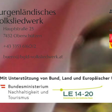
urgenländisches
olksliedwerk
Hauptstraße 25
7432 Oberschützen
+43 3353 616012
buero@bgld-volksliedwerk.at