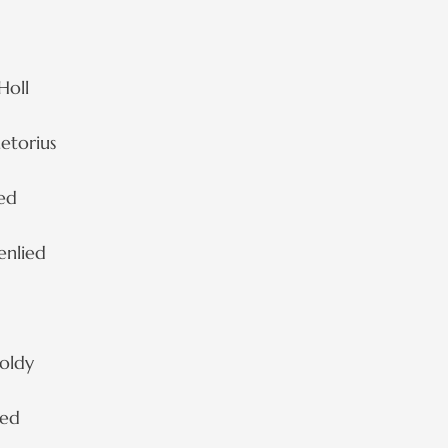
Holl
etorius
ied
enlied
oldy
ied